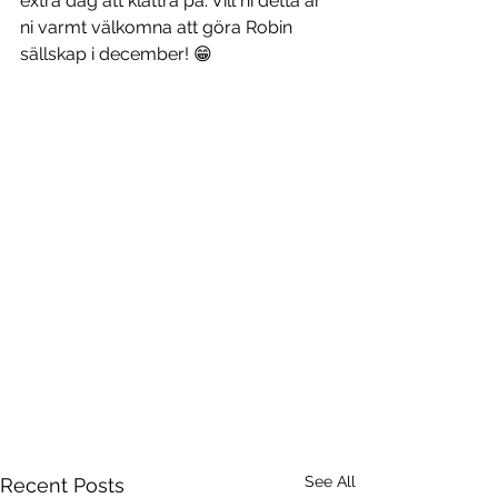
extra dag att klättra på. Vill ni detta är 
ni varmt välkomna att göra Robin 
sällskap i december! 😁
See All
Recent Posts